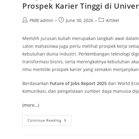
Prospek Karier Tinggi di Univ
Post
Post
Post
PMB admin
June 30, 2026
Artikel
author:
published:
category:
Memilih jurusan kuliah merupakan langkah awal dala
calon mahasiswa juga perlu melihat prospek kerja setia
kebutuhan dunia industri. Perkembangan teknologi digital
transformasi bisnis, serta meningkatnya kebutuhan 
ilmu memiliki prospek karier yang semakin menjanjikan
Berdasarkan
Future of Jobs Report 2025
dari World Econ
komunikasi, dan pengelolaan sumber daya manusia di
(more…)
Bingung
Continue Reading
Memilih
Jurusan
Kuliah?
Kenali