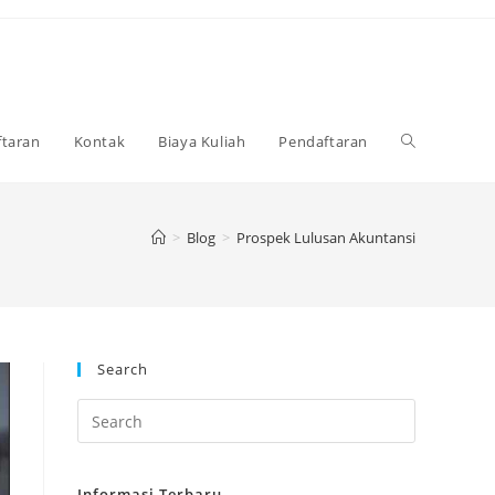
Toggle
taran
Kontak
Biaya Kuliah
Pendaftaran
website
>
Blog
>
Prospek Lulusan Akuntansi
search
Search
Informasi Terbaru