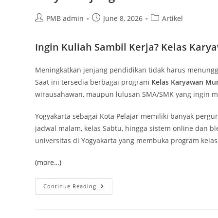
Post
Post
Post
PMB admin
June 8, 2026
Artikel
author:
published:
category:
Ingin Kuliah Sambil Kerja? Kelas Karyaw
Meningkatkan jenjang pendidikan tidak harus menungg
Saat ini tersedia berbagai program
Kelas Karyawan Mur
wirausahawan, maupun lulusan SMA/SMK yang ingin mel
Yogyakarta sebagai Kota Pelajar memiliki banyak pergu
jadwal malam, kelas Sabtu, hingga sistem online dan b
universitas di Yogyakarta yang membuka program kelas 
(more…)
Kelas
Continue Reading
Karyawan
Murah
Di
Jogja: