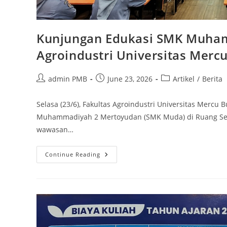
Kunjungan Edukasi SMK Muham
Agroindustri Universitas Merc
Post
Post
Post
admin PMB
June 23, 2026
Artikel
/
Berita
author:
published:
category:
Selasa (23/6), Fakultas Agroindustri Universitas Merc
Muhammadiyah 2 Mertoyudan (SMK Muda) di Ruang Sem
wawasan…
Kunjungan
Continue Reading
Edukasi
SMK
Muhammadiyah
2
Mertoyudan
Ke
Fakultas
Agroindustri
Universitas
Mercu