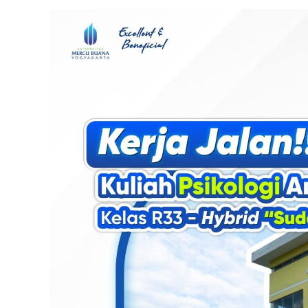
Solusi
Kuliah
Sambil
Kerja
Dengan
Biaya
Terjangkau