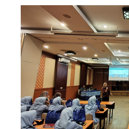
Program
Studi
Dengan
Prospek
Karier
Tinggi
Di
Universitas
Mercu
Buana
Yogyakarta