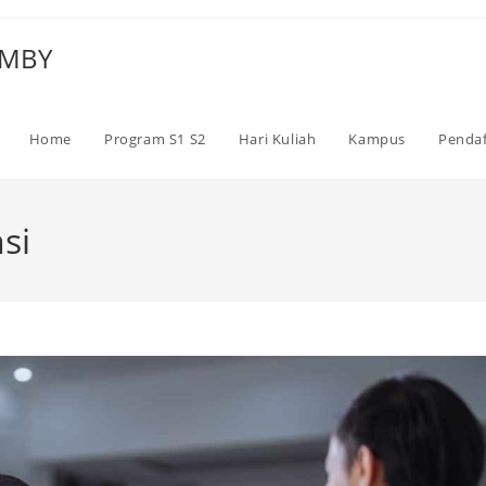
 UMBY
Home
Program S1 S2
Hari Kuliah
Kampus
Pendaf
si