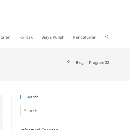
Toggle
taran
Kontak
Biaya Kuliah
Pendaftaran
website
>
Blog
>
Program S2
search
Search
Informasi Terbaru