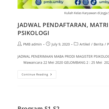
Kuliah Kelas Karyawan di Jogja 
JADWAL PENDAFTARAN, MATRI
PSIKOLOGI
Post
Post
Post
PMB admin
July 9, 2020
Artikel
/
Berita
/
P
author:
published:
category:
JADWAL PENERIMAAN MABA PRODI MAGISTER PSIKOLOGI 
Wawancara 22 Mei 2020 GELOMBANG 2 : 25 Mei 20
JADWAL
Continue Reading
PENDAFTARAN,
MATRIKULASI
DAN
PERKULIAHAN
MAGISTER
PSIKOLOGI
Program S1 S2