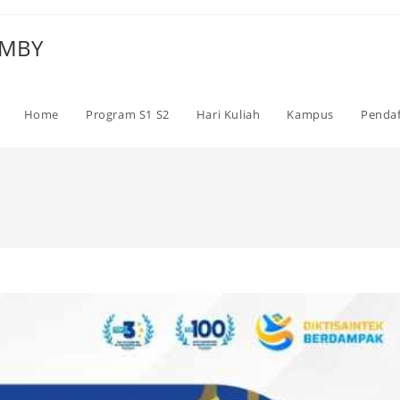
 UMBY
Home
Program S1 S2
Hari Kuliah
Kampus
Pendaf