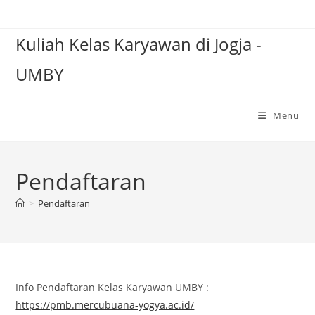
Skip
to
Kuliah Kelas Karyawan di Jogja -
content
UMBY
Menu
Pendaftaran
>
Pendaftaran
Info Pendaftaran Kelas Karyawan UMBY :
https://pmb.mercubuana-yogya.ac.id/