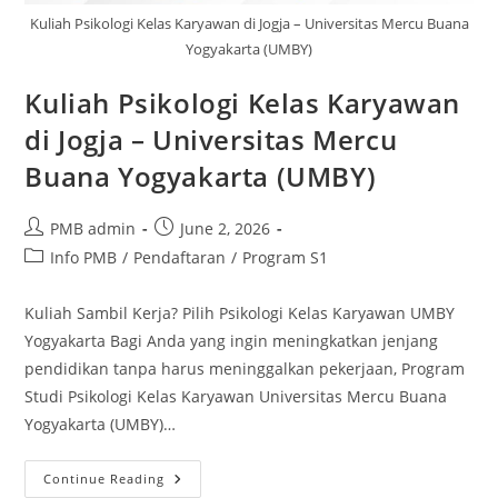
Kuliah Psikologi Kelas Karyawan di Jogja – Universitas Mercu Buana
Yogyakarta (UMBY)
Kuliah Psikologi Kelas Karyawan
di Jogja – Universitas Mercu
Buana Yogyakarta (UMBY)
Post
Post
PMB admin
June 2, 2026
author:
published:
Post
Info PMB
/
Pendaftaran
/
Program S1
category:
Kuliah Sambil Kerja? Pilih Psikologi Kelas Karyawan UMBY
Yogyakarta Bagi Anda yang ingin meningkatkan jenjang
pendidikan tanpa harus meninggalkan pekerjaan, Program
Studi Psikologi Kelas Karyawan Universitas Mercu Buana
Yogyakarta (UMBY)…
Kuliah
Continue Reading
Psikologi