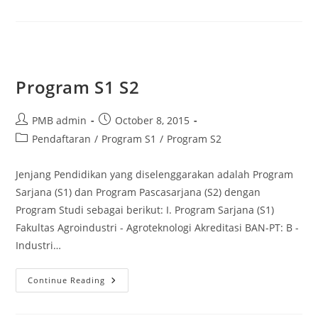
Kelas
Karyawan
Di
Jogja
–
Universitas
Mercu
Buana
Program S1 S2
Yogyakarta
(UMBY)
Post
Post
PMB admin
October 8, 2015
author:
published:
Post
Pendaftaran
/
Program S1
/
Program S2
category:
Jenjang Pendidikan yang diselenggarakan adalah Program
Sarjana (S1) dan Program Pascasarjana (S2) dengan
Program Studi sebagai berikut: I. Program Sarjana (S1)
Fakultas Agroindustri - Agroteknologi Akreditasi BAN-PT: B -
Industri…
Program
Continue Reading
S1
S2