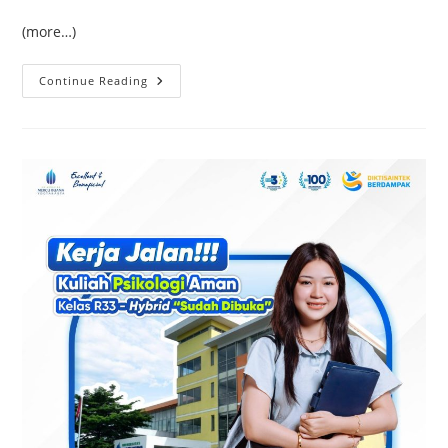
(more…)
Kelas
Continue Reading
Karyawan
Murah
Di
Jogja:
Solusi
Kuliah
Sambil
Kerja
Dengan
Biaya
Terjangkau