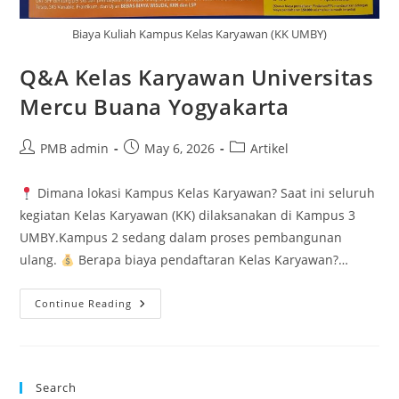
Biaya Kuliah Kampus Kelas Karyawan (KK UMBY)
Q&A Kelas Karyawan Universitas
Mercu Buana Yogyakarta
Post
Post
Post
PMB admin
May 6, 2026
Artikel
author:
published:
category:
Dimana lokasi Kampus Kelas Karyawan? Saat ini seluruh
kegiatan Kelas Karyawan (KK) dilaksanakan di Kampus 3
UMBY.Kampus 2 sedang dalam proses pembangunan
ulang.
Berapa biaya pendaftaran Kelas Karyawan?…
Q&A
Continue Reading
Kelas
Karyawan
Universitas
Mercu
Buana
Yogyakarta
Search