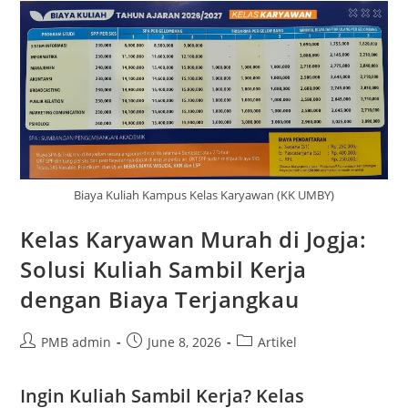
Ke
Fakultas
Agroindustri
Universitas
Mercu
Buana
Yogyakarta
Biaya Kuliah Kampus Kelas Karyawan (KK UMBY)
Kelas Karyawan Murah di Jogja:
Solusi Kuliah Sambil Kerja
dengan Biaya Terjangkau
Post
Post
Post
PMB admin
June 8, 2026
Artikel
author:
published:
category:
Ingin Kuliah Sambil Kerja? Kelas