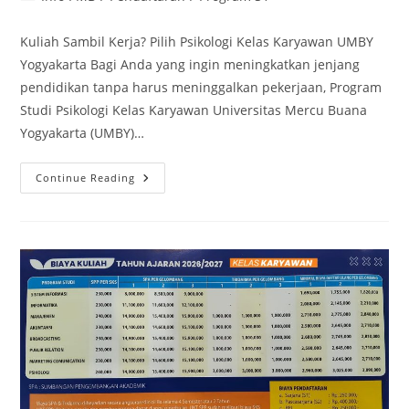
category:
Kuliah Sambil Kerja? Pilih Psikologi Kelas Karyawan UMBY
Yogyakarta Bagi Anda yang ingin meningkatkan jenjang
pendidikan tanpa harus meninggalkan pekerjaan, Program
Studi Psikologi Kelas Karyawan Universitas Mercu Buana
Yogyakarta (UMBY)…
Kuliah
Continue Reading
Psikologi
Kelas
Karyawan
Di
Jogja
–
Universitas
Mercu
Buana
Yogyakarta
(UMBY)