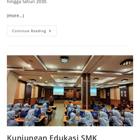
hingga tahun 2030.
(more…)
Bingung
Continue Reading
Memilih
Jurusan
Kuliah?
Kenali
Program
Studi
Dengan
Prospek
Karier
Tinggi
Di
Universitas
Mercu
Buana
Yogyakarta
Kunjungan Edukasi SMK