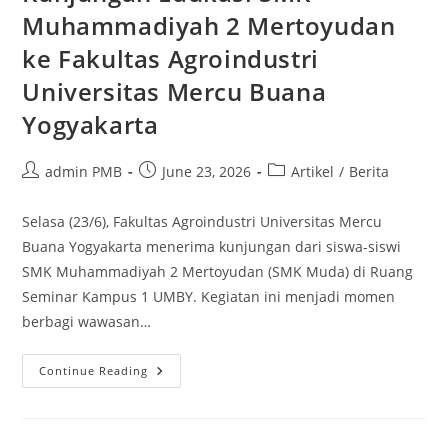
Muhammadiyah 2 Mertoyudan
ke Fakultas Agroindustri
Universitas Mercu Buana
Yogyakarta
Post
Post
Post
admin PMB
June 23, 2026
Artikel
/
Berita
author:
published:
category:
Selasa (23/6), Fakultas Agroindustri Universitas Mercu
Buana Yogyakarta menerima kunjungan dari siswa-siswi
SMK Muhammadiyah 2 Mertoyudan (SMK Muda) di Ruang
Seminar Kampus 1 UMBY. Kegiatan ini menjadi momen
berbagi wawasan…
Kunjungan
Continue Reading
Edukasi
SMK
Muhammadiyah
2
Mertoyudan