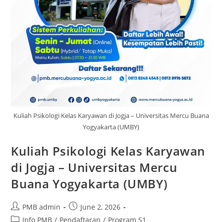
Kuliah Psikologi Kelas Karyawan di Jogja – Universitas Mercu Buana
Yogyakarta (UMBY)
Kuliah Psikologi Kelas Karyawan
di Jogja – Universitas Mercu
Buana Yogyakarta (UMBY)
Post
Post
PMB admin
June 2, 2026
author:
published:
Post
Info PMB
/
Pendaftaran
/
Program S1