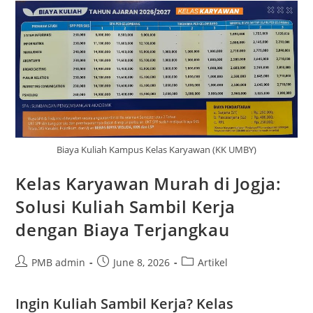
Ke
Fakultas
Agroindustri
Universitas
Mercu
Buana
Yogyakarta
Biaya Kuliah Kampus Kelas Karyawan (KK UMBY)
Kelas Karyawan Murah di Jogja:
Solusi Kuliah Sambil Kerja
dengan Biaya Terjangkau
Post
Post
Post
PMB admin
June 8, 2026
Artikel
author:
published:
category:
Ingin Kuliah Sambil Kerja? Kelas