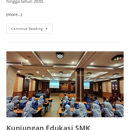
hingga tahun 2030.
(more…)
Bingung
Continue Reading
Memilih
Jurusan
Kuliah?
Kenali
Program
Studi
Dengan
Prospek
Karier
Tinggi
Di
Universitas
Mercu
Buana
Yogyakarta
Kunjungan Edukasi SMK