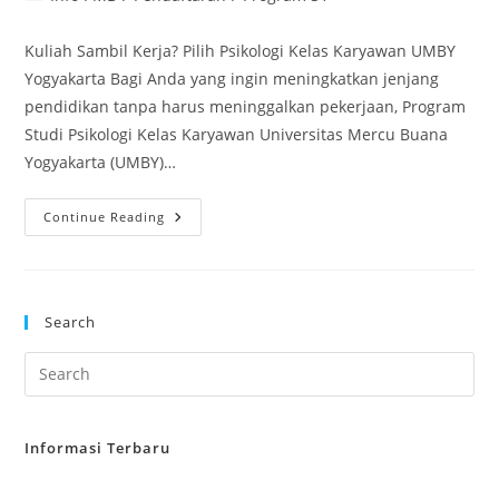
category:
Kuliah Sambil Kerja? Pilih Psikologi Kelas Karyawan UMBY
Yogyakarta Bagi Anda yang ingin meningkatkan jenjang
pendidikan tanpa harus meninggalkan pekerjaan, Program
Studi Psikologi Kelas Karyawan Universitas Mercu Buana
Yogyakarta (UMBY)…
Kuliah
Continue Reading
Psikologi
Kelas
Karyawan
Di
Jogja
–
Search
Universitas
Mercu
Buana
Yogyakarta
(UMBY)
Informasi Terbaru