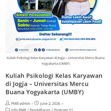
Kuliah Psikologi Kelas Karyawan di Jogja – Universitas Mercu Buana
Yogyakarta (UMBY)
Kuliah Psikologi Kelas Karyawan
di Jogja – Universitas Mercu
Buana Yogyakarta (UMBY)
Post
Post
PMB admin
June 2, 2026
author:
published:
Post
Info PMB
/
Pendaftaran
/
Program S1