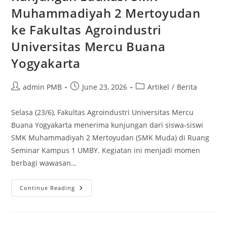
Muhammadiyah 2 Mertoyudan
ke Fakultas Agroindustri
Universitas Mercu Buana
Yogyakarta
Post
Post
Post
admin PMB
June 23, 2026
Artikel
/
Berita
author:
published:
category:
Selasa (23/6), Fakultas Agroindustri Universitas Mercu
Buana Yogyakarta menerima kunjungan dari siswa-siswi
SMK Muhammadiyah 2 Mertoyudan (SMK Muda) di Ruang
Seminar Kampus 1 UMBY. Kegiatan ini menjadi momen
berbagi wawasan…
Kunjungan
Continue Reading
Edukasi
SMK
Muhammadiyah
2
Mertoyudan