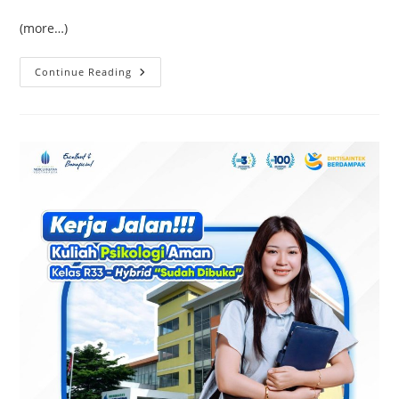
(more…)
Kelas
Continue Reading
Karyawan
Murah
Di
Jogja:
Solusi
Kuliah
Sambil
Kerja
Dengan
Biaya
Terjangkau