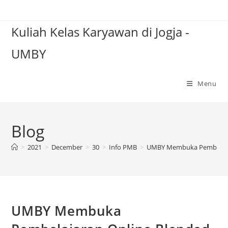
Skip
to
Kuliah Kelas Karyawan di Jogja -
content
UMBY
Menu
Blog
>
2021
>
December
>
30
>
Info PMB
>
UMBY Membuka Pembelajar
UMBY Membuka