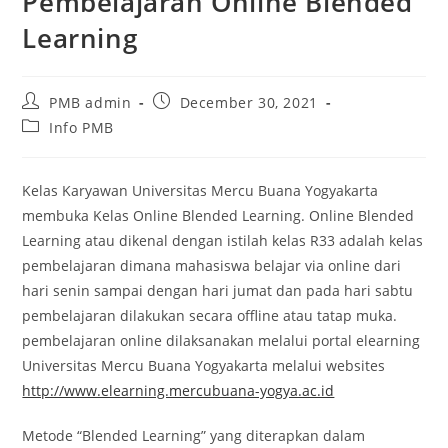
Pembelajaran Online Blended
Learning
Post
Post
PMB admin
December 30, 2021
author:
published:
Post
Info PMB
category:
Kelas Karyawan Universitas Mercu Buana Yogyakarta
membuka Kelas Online Blended Learning. Online Blended
Learning atau dikenal dengan istilah kelas R33 adalah kelas
pembelajaran dimana mahasiswa belajar via online dari
hari senin sampai dengan hari jumat dan pada hari sabtu
pembelajaran dilakukan secara offline atau tatap muka.
pembelajaran online dilaksanakan melalui portal elearning
Universitas Mercu Buana Yogyakarta melalui websites
http://www.elearning.mercubuana-yogya.ac.id
Metode “Blended Learning” yang diterapkan dalam