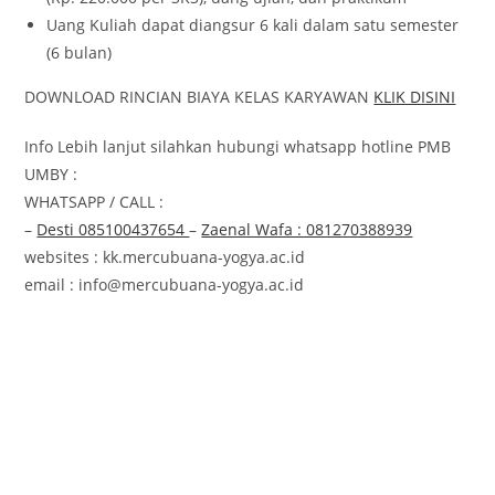
Uang Kuliah dapat diangsur 6 kali dalam satu semester
(6 bulan)
DOWNLOAD RINCIAN BIAYA KELAS KARYAWAN
KLIK DISINI
Info Lebih lanjut silahkan hubungi whatsapp hotline PMB
UMBY :
WHATSAPP / CALL :
–
Desti 085100437654
–
Zaenal Wafa : 081270388939
websites : kk.mercubuana-yogya.ac.id
email : info@mercubuana-yogya.ac.id